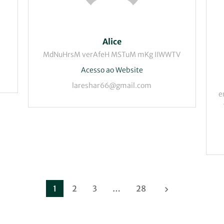
Alice
MdNuHrsM verAfeH MSTuM mKg IIWWTV
Acesso ao Website
lareshar66@gmail.com
e
1
2
3
…
28
keyboard_arrow_right