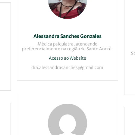
Alessandra Sanches Gonzales
Médica psiquiatra, atendendo
preferencialmente na região de Santo André.
S
Acesso ao Website
dra.alessandrasanches@gmail.com