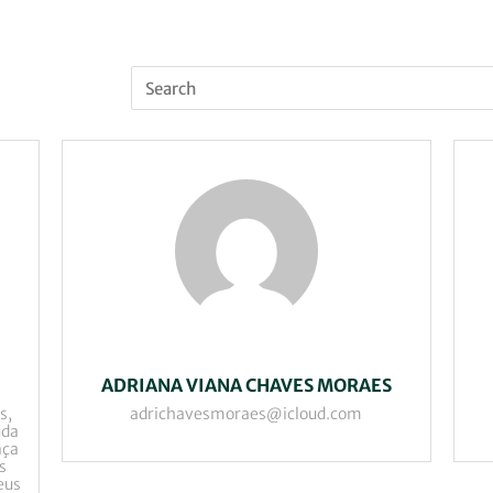
ADRIANA VIANA CHAVES MORAES
s,
adrichavesmoraes@icloud.com
uda
nça
s
eus