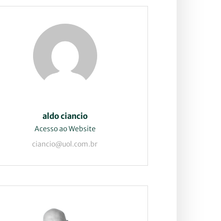
aldo ciancio
Acesso ao Website
ciancio@uol.com.br
produto(s) no carrinho.
Go to shop