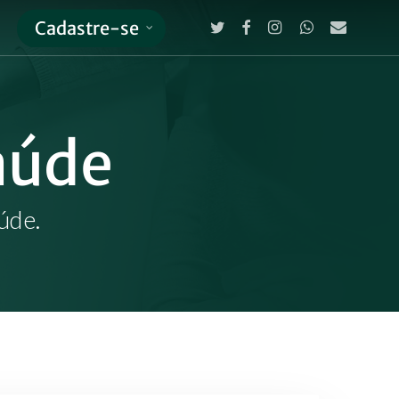
twitter
facebook
instagram
whatsapp
email
Cadastre-se
Close
Cart
aúde
úde.